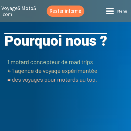
Aller
VoyageS MotoS
Rester informé
Menu
au
.com
contenu
Pourquoi nous ?
1 motard concepteur de road trips
+
1 agence de voyage expérimentée
=
des voyages pour motards au top.