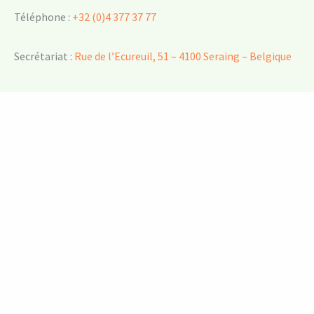
Téléphone :
+32 (0)4 377 37 77
Secrétariat :
Rue de l’Ecureuil, 51 – 4100 Seraing – Belgique
Roulez … on se charge du reste !
Notre équipe à votre écoute
Michel Dufrasne