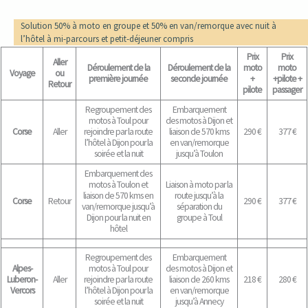
Solution 50% à moto en groupe et 50% en van/remorque avec nuit à
l’hôtel à mi-parcours et petit-déjeuner compris
Prix
Prix
Aller
Déroulement de la
Déroulement de la
moto
moto
Voyage
ou
première journée
seconde journée
+
+pilote +
Retour
pilote
passager
Regroupement des
Embarquement
motos à Toul pour
des motos à Dijon et
Corse
Aller
rejoindre par la route
liaison de 570 kms
290 €
377 €
l’hôtel à Dijon pour la
en van/remorque
soirée et la nuit
jusqu’à Toulon
Embarquement des
motos à Toulon et
Liaison à moto par la
liaison de 570 kms en
route jusqu’à la
Corse
Retour
290 €
377 €
van/remorque jusqu’à
séparation du
Dijon pour la nuit en
groupe à Toul
hôtel
Regroupement des
Embarquement
Alpes-
motos à Toul pour
des motos à Dijon et
Luberon-
Aller
rejoindre par la route
liaison de 260 kms
218 €
280 €
Vercors
l’hôtel à Dijon pour la
en van/remorque
soirée et la nuit
jusqu’à Annecy