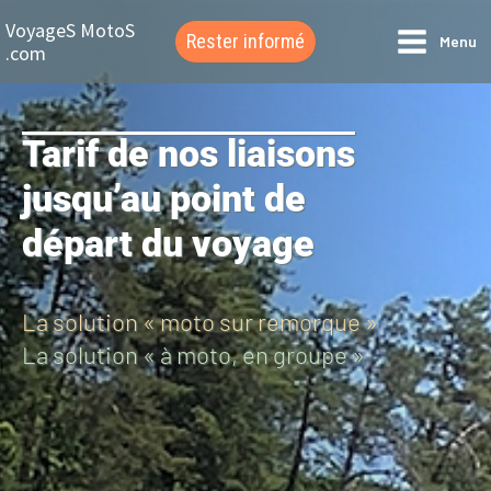
Aller
VoyageS MotoS
Rester informé
Menu
au
.com
contenu
Tarif de nos liaisons
jusqu’au point de
départ du voyage
La solution « moto sur remorque »
La solution « à moto, en groupe »