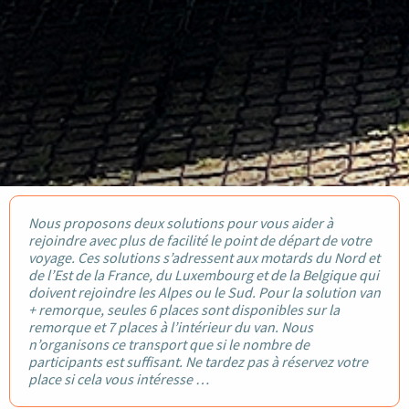
Nous proposons deux solutions pour vous aider à
rejoindre avec plus de facilité le point de départ de votre
voyage. Ces solutions s’adressent aux motards du Nord et
de l’Est de la France, du Luxembourg et de la Belgique qui
doivent rejoindre les Alpes ou le Sud. Pour la solution van
+ remorque, seules 6 places sont disponibles sur la
remorque et 7 places à l’intérieur du van. Nous
n’organisons ce transport que si le nombre de
participants est suffisant. Ne tardez pas à réservez votre
place si cela vous intéresse …