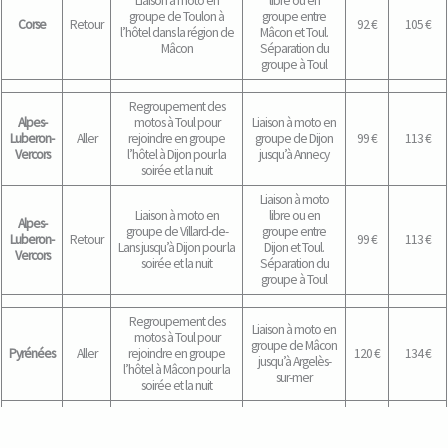
Liaison à moto en
libre ou en
groupe de Toulon à
groupe entre
Corse
Retour
92 €
105 €
l’hôtel dans la région de
Mâcon et Toul.
Mâcon
Séparation du
groupe à Toul
Regroupement des
Alpes-
motos à Toul pour
Liaison à moto en
Luberon-
Aller
rejoindre en groupe
groupe de Dijon
99 €
113 €
Vercors
l’hôtel à Dijon pour la
jusqu’à Annecy
soirée et la nuit
Liaison à moto
Liaison à moto en
libre ou en
Alpes-
groupe de Villard-de-
groupe entre
Luberon-
Retour
99 €
113 €
Lans jusqu’à Dijon pour la
Dijon et Toul.
Vercors
soirée et la nuit
Séparation du
groupe à Toul
Regroupement des
Liaison à moto en
motos à Toul pour
groupe de Mâcon
Pyrénées
Aller
rejoindre en groupe
120 €
134 €
jusqu’à Argelès-
l’hôtel à Mâcon pour la
sur-mer
soirée et la nuit
Retour libre au départ
Pyrénées
Retour
Retour libre
–
–
de Saint-Jean-de-Luz