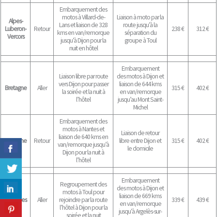
Embarquement des
motos à Villard-de-
Liaison à moto par la
Alpes-
Lans et liaison de 328
route jusqu’à la
Luberon-
Retour
238 €
312 €
kms en van/remorque
séparation du
Vercors
jusqu’à Dijon pour la
groupe à Toul
nuit en hôtel
Embarquement
Liaison libre par route
des motos à Dijon et
vers Dijon pour passer
liaison de 644 kms
Bretagne
Aller
315 €
402 €
la soirée et la nuit à
en van/remorque
l’hôtel
jusqu’au Mont Saint-
Michel
Embarquement des
motos à Nantes et
Liaison de retour
liaison de 640 kms en
Bretagne
Retour
libre entre Dijon et
315 €
402 €
van/remorque jusqu’à
le domicile
Dijon pour la nuit à
l’hôtel
Embarquement
Regroupement des
des motos à Dijon et
motos à Toul pour
liaison de 669 kms
Pyrénées
Aller
rejoindre par la route
339 €
439 €
en van/remorque
l’hôtel à Dijon pour la
jusqu’à Argelès-sur-
soirée et la nuit