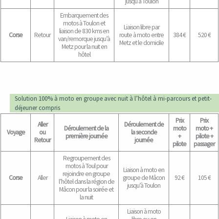
jusqu’à Toulon
Embarquement des
motos à Toulon et
Liaison libre par
liaison de 830 kms en
Corse
Retour
route à moto entre
384 €
520 €
van/remorque jusqu’à
Metz et le domicile
Metz pour la nuit en
hôtel
Solution 100% à moto en groupe avec nuit à l’hôtel à mi-parcours et petit-
déjeuner compris
Prix
Prix
Aller
Déroulement de
Déroulement de la
moto
moto +
Voyage
ou
la seconde
première journée
+
pilote +
Retour
journée
pilote
passager
Regroupement des
motos à Toul pour
Liaison à moto en
rejoindre en groupe
Corse
Aller
groupe de Mâcon
92 €
105 €
l’hôtel dans la région de
jusqu’à Toulon
Mâcon pour la soirée et
la nuit
Liaison à moto