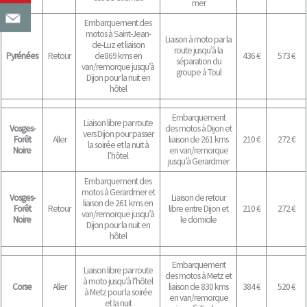
mer
Embarquement des
motos à Saint-Jean-
Liaison à moto par la
de-Luz et liaison
route jusqu’à la
Pyrénées
Retour
de869 kms en
436 €
573 €
séparation du
van/remorque jusqu’à
groupe à Toul
Dijon pour la nuit en
hôtel
Embarquement
Liaison libre par route
Vosges-
des motos à Dijon et
vers Dijon pour passer
Forêt
Aller
liaison de 261 kms
210 €
272 €
la soirée et la nuit à
Noire
en van/remorque
l’hôtel
jusqu’à Gerardmer
Embarquement des
motos à Gerardmer et
Vosges-
Liaison de retour
liaison de 261 kms en
Forêt
Retour
libre entre Dijon et
210 €
272 €
van/remorque jusqu’à
Noire
le domicile
Dijon pour la nuit en
hôtel
Embarquement
Liaison libre par route
des motos à Metz et
à moto jusqu’à l’hôtel
Corse
Aller
liaison de 830 kms
384 €
520 €
à Metz pour la soirée
en van/remorque
et la nuit