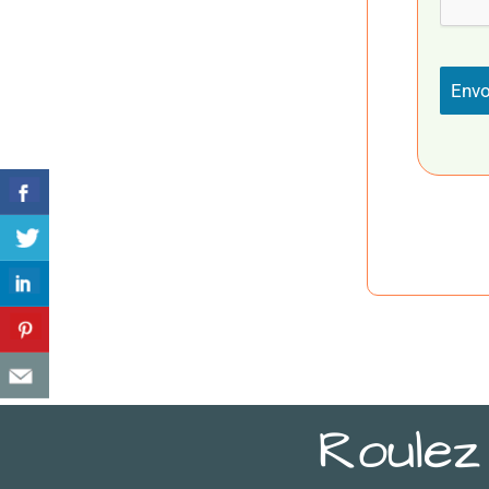
Envo
Roulez