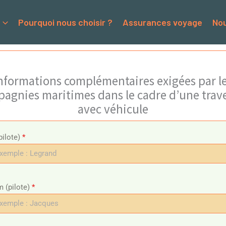
Pourquoi nous choisir ?
Assurances voyage
Nou
nformations complémentaires exigées par l
agnies maritimes dans le cadre d’une trav
avec véhicule
ilote)
*
 (pilote)
*