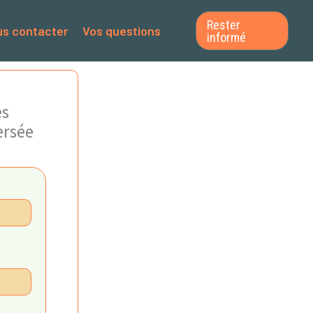
Rester
s contacter
Vos questions
informé
es
ersée