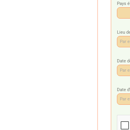
Pays é
Lieu d
Date d
Date d