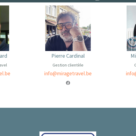
ard
Pierre Cardinal
Mi
avel
Gestion clientèle
G
el.be
info@miragetravel.be
info
.com/profile.php?id=100083157499423
https://www.facebook.com/profile.php?id=100083157499423